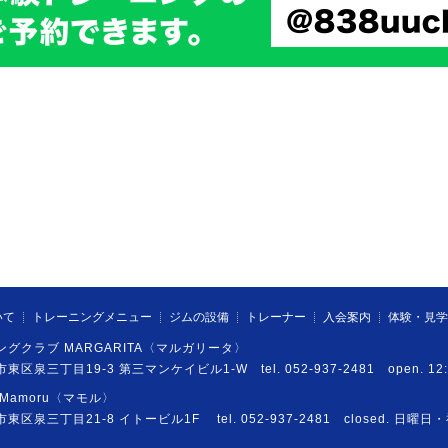
いて
トレーニングメニュー
ジムの設備
トレーナー
入会案内
体験・見学
グクラブ MARGARITA〈マルガリータ〉
市東区泉三丁目19-3 第三マンケイビル1-W tel. 052-937-2481 open. 12
Mamoru〈マモル〉
市東区泉三丁目21-8 イトービル1F tel. 052-937-2481 closed. 日曜日